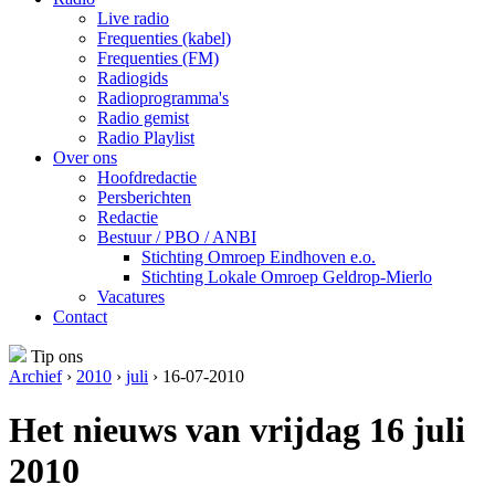
Live radio
Frequenties (kabel)
Frequenties (FM)
Radiogids
Radioprogramma's
Radio gemist
Radio Playlist
Over ons
Hoofdredactie
Persberichten
Redactie
Bestuur / PBO / ANBI
Stichting Omroep Eindhoven e.o.
Stichting Lokale Omroep Geldrop-Mierlo
Vacatures
Contact
Tip ons
Archief
›
2010
›
juli
› 16-07-2010
Het nieuws van vrijdag 16 juli
2010