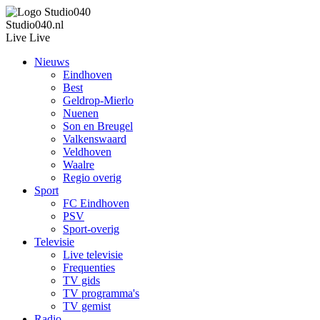
Studio040.nl
Live
Live
Nieuws
Eindhoven
Best
Geldrop-Mierlo
Nuenen
Son en Breugel
Valkenswaard
Veldhoven
Waalre
Regio overig
Sport
FC Eindhoven
PSV
Sport-overig
Televisie
Live televisie
Frequenties
TV gids
TV programma's
TV gemist
Radio