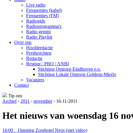
Live radio
Frequenties (kabel)
Frequenties (FM)
Radiogids
Radioprogramma's
Radio gemist
Radio Playlist
Over ons
Hoofdredactie
Persberichten
Redactie
Bestuur / PBO / ANBI
Stichting Omroep Eindhoven e.o.
Stichting Lokale Omroep Geldrop-Mierlo
Vacatures
Contact
Tip ons
Archief
›
2011
›
november
› 16-11-2011
Het nieuws van woensdag 16 no
16:00
Opening Zorghotel Neos
(met video)