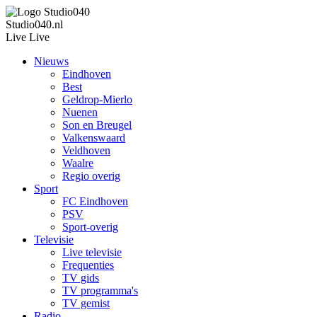
Studio040.nl
Live
Live
Nieuws
Eindhoven
Best
Geldrop-Mierlo
Nuenen
Son en Breugel
Valkenswaard
Veldhoven
Waalre
Regio overig
Sport
FC Eindhoven
PSV
Sport-overig
Televisie
Live televisie
Frequenties
TV gids
TV programma's
TV gemist
Radio