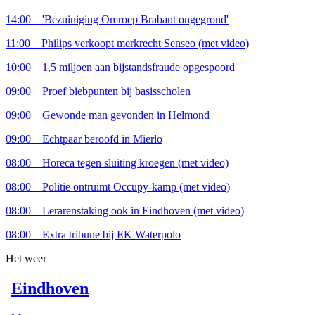
14:00
'Bezuiniging Omroep Brabant ongegrond'
11:00
Philips verkoopt merkrecht Senseo
(met video)
10:00
1,5 miljoen aan bijstandsfraude opgespoord
09:00
Proef biebpunten bij basisscholen
09:00
Gewonde man gevonden in Helmond
09:00
Echtpaar beroofd in Mierlo
08:00
Horeca tegen sluiting kroegen
(met video)
08:00
Politie ontruimt Occupy-kamp
(met video)
08:00
Lerarenstaking ook in Eindhoven
(met video)
08:00
Extra tribune bij EK Waterpolo
Het weer