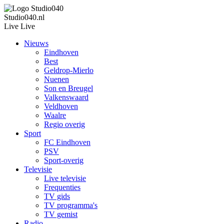
Studio040.nl
Live
Live
Nieuws
Eindhoven
Best
Geldrop-Mierlo
Nuenen
Son en Breugel
Valkenswaard
Veldhoven
Waalre
Regio overig
Sport
FC Eindhoven
PSV
Sport-overig
Televisie
Live televisie
Frequenties
TV gids
TV programma's
TV gemist
Radio