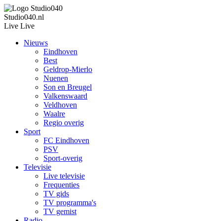
Studio040.nl
Live
Live
Nieuws
Eindhoven
Best
Geldrop-Mierlo
Nuenen
Son en Breugel
Valkenswaard
Veldhoven
Waalre
Regio overig
Sport
FC Eindhoven
PSV
Sport-overig
Televisie
Live televisie
Frequenties
TV gids
TV programma's
TV gemist
Radio