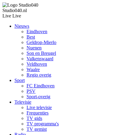
Studio040.nl
Live
Live
Nieuws
Eindhoven
Best
Geldrop-Mierlo
Nuenen
Son en Breugel
Valkenswaard
Veldhoven
Waalre
Regio overig
Sport
FC Eindhoven
PSV
Sport-overig
Televisie
Live televisie
Frequenties
TV gids
TV programma's
TV gemist
Radio