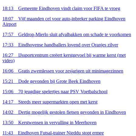
18:13
Gemeente Eindhoven vindt claim voor FIFA te vroeg
18:07
Vijf maanden cel voor auto-inbreker parking Eindhoven
Airport
17:57
Geldrop-Mierlo sluit afvalbakken om schade te voorkomen
17:33
Eindhovense handballers lovend over Oranjes zilver
16:27
IJssportcentrum creëert kerstgevoel bij warme kerst
(met
video)
16:06
Gratis zwemlessen voor zesjarigen uit minimagezinnen
15:21
Dode gevonden bij Grote Beek Eindhoven
15:06
70 jeugdige spelertjes naar PSV Voetbalschool
14:17
Steeds meer supermarkten open met kerst
14:02
Dertig mogelijk gestolen fietsen gevonden in Eindhoven
13:50
Kerstwensen in vervulling in Meerhoven
11:43
Eindhoven Futsal-trainer Nieddu stopt ermee